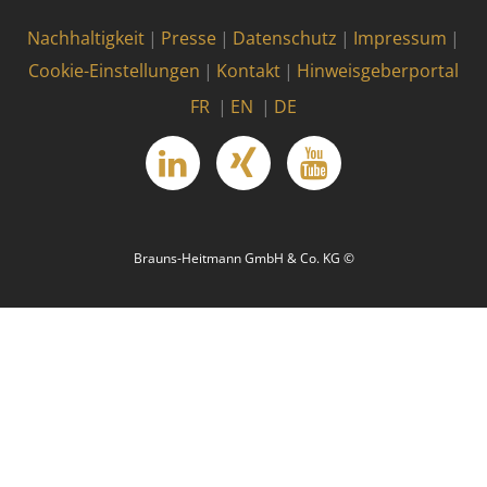
Nachhaltigkeit
Presse
Datenschutz
Impressum
Cookie-Einstellungen
Kontakt
Hinweisgeberportal
FR
EN
DE
linkedin
Xing
YouTube
Brauns-Heitmann GmbH & Co. KG ©