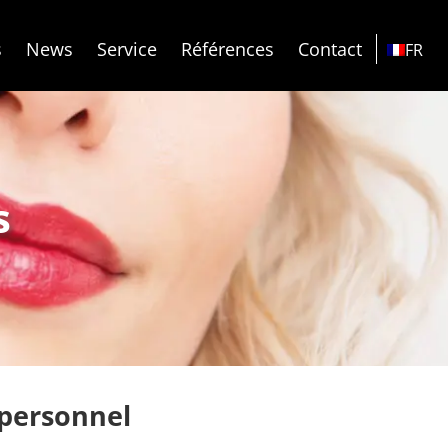
s
News
Service
Références
Contact
FR
s
 personnel