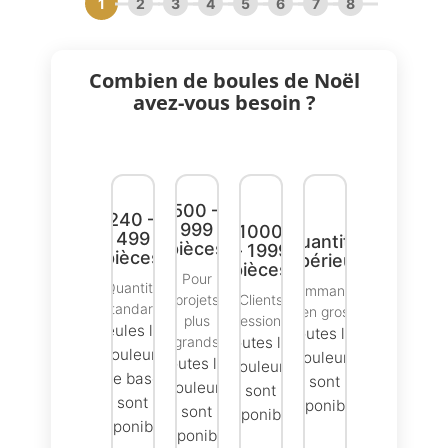
1
2
3
4
5
6
7
8
Combien de boules de Noël
avez-vous besoin ?
500 –
240 –
999
1000
499
quantité
pièces
– 1999
pièces
supérieure
pièces
Pour
Quantité
Commande
projets
Clients
standard
en gros
plus
professionnels
Seules les
Toutes les
grands
Toutes les
couleurs
couleurs
Toutes les
couleurs
de base
sont
couleurs
sont
sont
disponibles
sont
disponibles
disponibles
disponibles