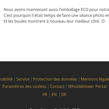
Nous avons maintenant aussi l’emballage ECO pour notre 
C’est pourquoi il était temps de faire une séance photo e
Et les boules montrent à nouveau leur meilleur côté. 🙂
abilité
Service
Protection des données
Mentions légal
Paramètres des cookies
Contact
Whistleblower Portal
FR
EN
DE