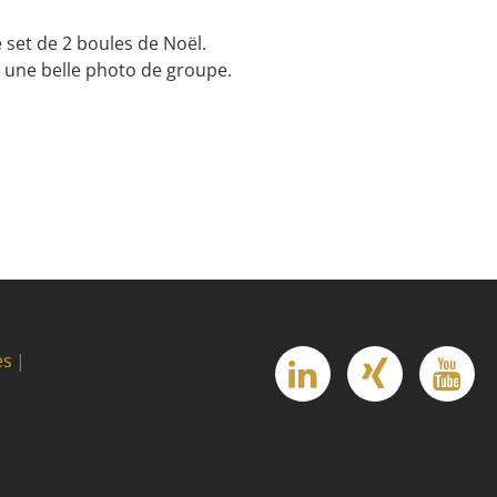
set de 2 boules de Noël.
t une belle photo de groupe.
es
linkedin
Xing
Yo