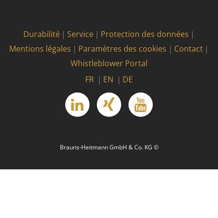
Durabilité
Service
Protection des données
Mentions légales
Paramètres des cookies
Contact
Whistleblower Portal
FR
EN
DE
linkedin
Xing
YouTube
Brauns-Heitmann GmbH & Co. KG ©